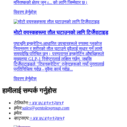
मस्तिष्कको क्षेत्र जुन r... को लागि जिम्मेवार छ।
विवरण हेर्नुहोस्
मोटो वयस्कहरूमा तौल घटाउनको लागि टिर्जेपाटाइड
पृष्ठभूमि इन्क्रेटिन-आधारित उपचारहरूले रगतमा ग्लुकोज
नियन्त्रण र शरीरको तौल घटाउने दुवैलाई सुधार गर्न लामो
समयदेखि परिचित छन्। परम्परागत इन्क्रेटिन औषधिहरूले
मुख्यतया GLP-1 रिसेप्टरलाई लक्षित गर्छन्, जबकि
टिर्जेपाटाइडले "ट्विनक्रेटिन" एजेन्टहरूको नयाँ पुस्तालाई
प्रतिनिधित्व गर्दछ - दुवैमा कार्य गर्दछ...
विवरण हेर्नुहोस्
हामीलाई सम्पर्क गर्नुहोस
टेलिफोन:
+४४ ७८४९०१२७५९
इमेल:
sales@gentolexgroup.com
इमेल:
व्हाट्सएप:
+४४ ७८४९०१२७५९