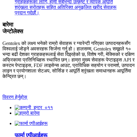
ग्राहकहरूका लागि, हामी सबैभन्दा उत्कृष्ट र व्यापक आपूर्ति
श्रृंखला स्रोतहरू सहित अतिरिक्त अनुकूलित खरीद सेवाहरू
प्रदान गर्दछौं।
बारेमा
जेन्टोलेक्स
Gentolex को लक्ष्य भनेको राम्रो सेवाहरू र ग्यारेन्टी गरिएका उत्पादनहरूसँग
विश्वलाई जोड्ने अवसरहरू सिर्जना गर्नु हो। हालसम्म, Gentolex समूहले १०
भन्दा बढी देशका ग्राहकहरूलाई सेवा दिइरहेको छ, विशेष गरी, मेक्सिको र दक्षिण
अफ्रिकामा प्रतिनिधिहरू स्थापित छन्। हाम्रा मुख्य सेवाहरू पेप्टाइड्स API र
कस्टम पेप्टाइड्स, FDF लाइसेन्स आउट, प्राविधिक सहयोग र परामर्श, उत्पादन
लाइन र प्रयोगशाला सेटअप, सोर्सिङ र आपूर्ति श्रृंखला समाधानहरू आपूर्तिमा
केन्द्रित छन्।
विवरण हेर्नुहोस्
फार्मा एपीआईहरू