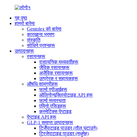
गृह पृष्ठ
हाम्रो बारेमा
Gentolex को बारेमा
कारखाना भ्रमण
संस्कृति
सोधिने प्रश्नहरू
उत्पादनहरू
रसायनहरू
रासायनिक मध्यवर्तीहरू
जैविक रसायनहरू
अजैविक रसायनहरू
उत्प्रेरक र सहायकहरू
औषधि सामग्रीहरू
फार्मा एपीआईहरू
ओलिगोन्यूक्लियोटाइड API हरू
फार्मा मध्यस्थता
एमिनो एसिडहरू
कस्मेटिक्स पेप्टाइड
पेप्टाइड API हरू
GLP-1 समाप्त उत्पादनहरू
टिर्जेपाटाइड पाउडर (तौल घटाउने)
टिरजेपाटाइड पाउडर (मधुमेह)