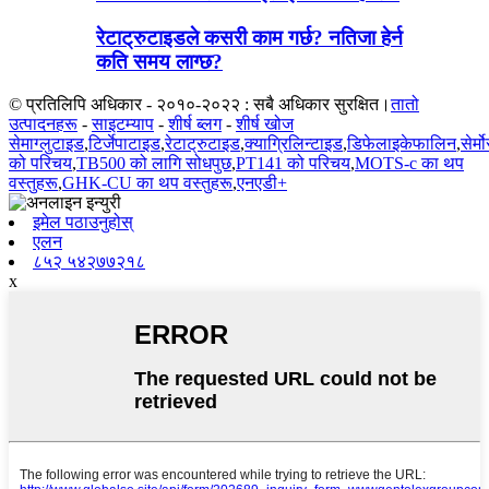
रेटाट्रुटाइडले कसरी काम गर्छ? नतिजा हेर्न
कति समय लाग्छ?
© प्रतिलिपि अधिकार - २०१०-२०२२ : सबै अधिकार सुरक्षित।
तातो
उत्पादनहरू
-
साइटम्याप
-
शीर्ष ब्लग
-
शीर्ष खोज
सेमाग्लुटाइड
,
टिर्जेपाटाइड
,
रेटाट्रुटाइड
,
क्याग्रिलिन्टाइड
,
डिफेलाइकेफालिन
,
सेर्
को परिचय
,
TB500 को लागि सोधपुछ
,
PT141 को परिचय
,
MOTS-c का थप
वस्तुहरू
,
GHK-CU का थप वस्तुहरू
,
एनएडी+
इमेल पठाउनुहोस्
एलन
८५२ ५४२७७२१८
x