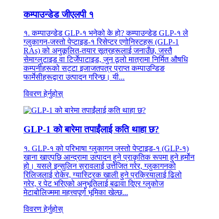
कम्पाउन्डेड जीएलपी १
१. कम्पाउन्डेड GLP-१ भनेको के हो? कम्पाउन्डेड GLP-१ ले
ग्लुकागन-जस्तो पेप्टाइड-१ रिसेप्टर एगोनिस्टहरू (GLP-1
RAs) को अनुकूलित-तयार सूत्रहरूलाई जनाउँछ, जस्तै
सेमाग्लुटाइड वा टिर्जेपाटाइड, जुन ठूलो मात्रामा निर्मित औषधि
कम्पनीहरूको सट्टा इजाजतपत्र प्राप्त कम्पाउन्डिङ
फार्मेसीहरूद्वारा उत्पादन गरिन्छ। यी...
विवरण हेर्नुहोस्
GLP-1 को बारेमा तपाईंलाई कति थाहा छ?
१. GLP-१ को परिभाषा ग्लुकागन जस्तो पेप्टाइड-१ (GLP-१)
खाना खाएपछि आन्द्रामा उत्पादन हुने प्राकृतिक रूपमा हुने हर्मोन
हो। यसले इन्सुलिन स्रावलाई उत्तेजित गरेर, ग्लुकागनको
रिलिजलाई रोकेर, ग्यास्ट्रिक खाली हुने प्रक्रियालाई ढिलो
गरेर, र पेट भरिएको अनुभूतिलाई बढावा दिएर ग्लुकोज
मेटाबोलिज्ममा महत्त्वपूर्ण भूमिका खेल्छ...
विवरण हेर्नुहोस्