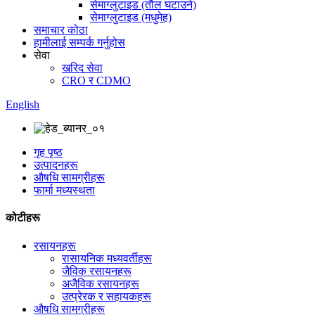
सेमाग्लुटाइड (तौल घटाउने)
सेमाग्लुटाइड (मधुमेह)
समाचार कोठा
हामीलाई सम्पर्क गर्नुहोस
सेवा
खरिद सेवा
CRO र CDMO
English
गृह पृष्ठ
उत्पादनहरू
औषधि सामग्रीहरू
फार्मा मध्यस्थता
कोटीहरू
रसायनहरू
रासायनिक मध्यवर्तीहरू
जैविक रसायनहरू
अजैविक रसायनहरू
उत्प्रेरक र सहायकहरू
औषधि सामग्रीहरू