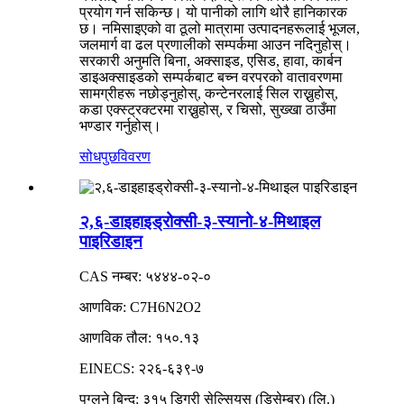
प्रयोग गर्न सकिन्छ। यो पानीको लागि थोरै हानिकारक
छ। नमिसाइएको वा ठूलो मात्रामा उत्पादनहरूलाई भूजल,
जलमार्ग वा ढल प्रणालीको सम्पर्कमा आउन नदिनुहोस्।
सरकारी अनुमति बिना, अक्साइड, एसिड, हावा, कार्बन
डाइअक्साइडको सम्पर्कबाट बच्न वरपरको वातावरणमा
सामग्रीहरू नछोड्नुहोस्, कन्टेनरलाई सिल राख्नुहोस्,
कडा एक्स्ट्रक्टरमा राख्नुहोस्, र चिसो, सुख्खा ठाउँमा
भण्डार गर्नुहोस्।
सोधपुछ
विवरण
२,६-डाइहाइड्रोक्सी-३-स्यानो-४-मिथाइल
पाइरिडाइन
CAS नम्बर: ५४४४-०२-०
आणविक: C7H6N2O2
आणविक तौल: १५०.१३
EINECS: २२६-६३९-७
पग्लने बिन्दु: ३१५ डिग्री सेल्सियस (डिसेम्बर) (लि.)