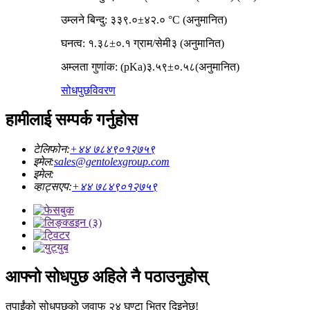
उम्लने बिन्दु: ३३९.०±४२.० °C (अनुमानित)
घनत्व: १.३८±०.१ ग्राम/सेमी३ (अनुमानित)
अम्लता गुणांक: (pKa)३.५९±०.५८(अनुमानित)
सोधपुछ
विवरण
हामीलाई सम्पर्क गर्नुहोस
टेलिफोन:
+४४ ७८४९०१२७५९
इमेल:
sales@gentolexgroup.com
इमेल:
व्हाट्सएप:
+४४ ७८४९०१२७५९
आफ्नो सोधपुछ अहिले नै पठाउनुहोस्
तपाईंको सोधपुछको जवाफ २४ घण्टा भित्र दिइनेछ!