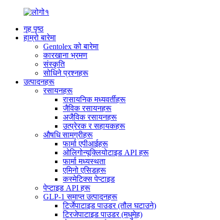
गृह पृष्ठ
हाम्रो बारेमा
Gentolex को बारेमा
कारखाना भ्रमण
संस्कृति
सोधिने प्रश्नहरू
उत्पादनहरू
रसायनहरू
रासायनिक मध्यवर्तीहरू
जैविक रसायनहरू
अजैविक रसायनहरू
उत्प्रेरक र सहायकहरू
औषधि सामग्रीहरू
फार्मा एपीआईहरू
ओलिगोन्यूक्लियोटाइड API हरू
फार्मा मध्यस्थता
एमिनो एसिडहरू
कस्मेटिक्स पेप्टाइड
पेप्टाइड API हरू
GLP-1 समाप्त उत्पादनहरू
टिर्जेपाटाइड पाउडर (तौल घटाउने)
टिरजेपाटाइड पाउडर (मधुमेह)