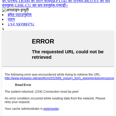
को परिचय
,
TB500 को लागि सोधपुछ
,
PT141 को परिचय
,
MOTS-c का थप
वस्तुहरू
,
GHK-CU का थप वस्तुहरू
,
एनएडी+
इमेल पठाउनुहोस्
एलन
८५२ ५४२७७२१८
x