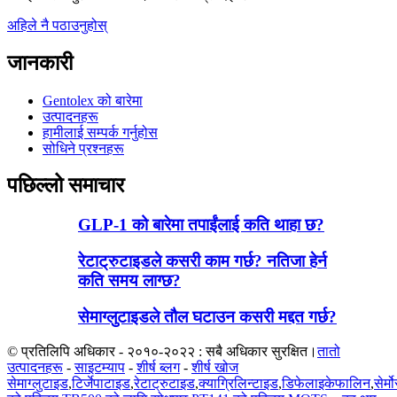
अहिले नै पठाउनुहोस्
जानकारी
Gentolex को बारेमा
उत्पादनहरू
हामीलाई सम्पर्क गर्नुहोस
सोधिने प्रश्नहरू
पछिल्लो समाचार
GLP-1 को बारेमा तपाईंलाई कति थाहा छ?
रेटाट्रुटाइडले कसरी काम गर्छ? नतिजा हेर्न
कति समय लाग्छ?
सेमाग्लुटाइडले तौल घटाउन कसरी मद्दत गर्छ?
© प्रतिलिपि अधिकार - २०१०-२०२२ : सबै अधिकार सुरक्षित।
तातो
उत्पादनहरू
-
साइटम्याप
-
शीर्ष ब्लग
-
शीर्ष खोज
सेमाग्लुटाइड
,
टिर्जेपाटाइड
,
रेटाट्रुटाइड
,
क्याग्रिलिन्टाइड
,
डिफेलाइकेफालिन
,
सेर्