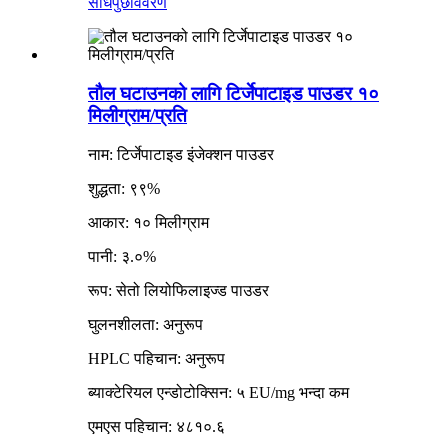
सोधपुछ
विवरण
तौल घटाउनको लागि टिर्जेपाटाइड पाउडर १०
मिलीग्राम/प्रति
नाम: टिर्जेपाटाइड इंजेक्शन पाउडर
शुद्धता: ९९%
आकार: १० मिलीग्राम
पानी: ३.०%
रूप: सेतो लियोफिलाइज्ड पाउडर
घुलनशीलता: अनुरूप
HPLC पहिचान: अनुरूप
ब्याक्टेरियल एन्डोटोक्सिन: ५ EU/mg भन्दा कम
एमएस पहिचान: ४८१०.६