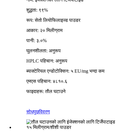
शुद्धता: ९९%
रूप: सेतो लियोफिलाइज्ड पाउडर
आकार: २० मिलीग्राम
पानी: ३.०%
घुलनशीलता: अनुरूप
HPLC पहिचान: अनुरूप
ब्याक्टेरियल एन्डोटोक्सिन: ५ EU/mg भन्दा कम
एमएस पहिचान: ४८१०.६
फाइदाहरू: तौल घटाउने
सोधपुछ
विवरण