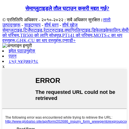
सेमाग्लुटाइडले तौल घटाउन कसरी मद्दत गर्छ?
© प्रतिलिपि अधिकार - २०१०-२०२२ : सबै अधिकार सुरक्षित।
तातो
उत्पादनहरू
-
साइटम्याप
-
शीर्ष ब्लग
-
शीर्ष खोज
सेमाग्लुटाइड
,
टिर्जेपाटाइड
,
रेटाट्रुटाइड
,
क्याग्रिलिन्टाइड
,
डिफेलाइकेफालिन
,
सेर्
को परिचय
,
TB500 को लागि सोधपुछ
,
PT141 को परिचय
,
MOTS-c का थप
वस्तुहरू
,
GHK-CU का थप वस्तुहरू
,
एनएडी+
इमेल पठाउनुहोस्
एलन
८५२ ५४२७७२१८
x