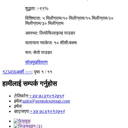
शुद्धता: >९९%
विशिष्टता: ५ मिलीग्राम/१० मिलीग्राम/१५ मिलीग्राम/२०
मिलीग्राम/३० मिलीग्राम
अवस्था: लियोफिलाइज्ड पाउडर
यातायात प्याकेज: १० शीशी/बक्स
रूप: सेतो पाउडर
सोधपुछ
विवरण
१
2
3
4
5
6
अर्को >
>>
पृष्ठ १ / ११
हामीलाई सम्पर्क गर्नुहोस
टेलिफोन:
+४४ ७८४९०१२७५९
इमेल:
sales@gentolexgroup.com
इमेल:
व्हाट्सएप:
+४४ ७८४९०१२७५९