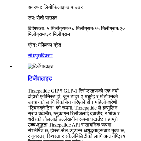
अवस्था: लियोफिलाइज्ड पाउडर
रूप: सेतो पाउडर
विशिष्टता: ५ मिलीग्राम/१० मिलीग्राम/१५ मिलीग्राम/२०
मिलीग्राम/३० मिलीग्राम
ग्रेड: मेडिकल ग्रेड
सोधपुछ
विवरण
टिर्जेपाटाइड
Tirzepatide GIP र GLP-1 रिसेप्टरहरूको एक नयाँ
दोहोरो एगोनिस्ट हो, जुन टाइप २ मधुमेह र मोटोपनको
उपचारको लागि विकसित गरिएको हो। पहिलो-श्रेणी
"ट्विनक्रेटिन" को रूपमा, Tirzepatide ले इन्सुलिन
स्राव बढाउँछ, ग्लुकागन रिलीजलाई दबाउँछ, र भोक र
शरीरको तौललाई उल्लेखनीय रूपमा घटाउँछ। हाम्रो
उच्च-शुद्धता Tirzepatide API रासायनिक रूपमा
संश्लेषित छ, होस्ट-सेल-व्युत्पन्न अशुद्धताहरूबाट मुक्त छ,
र गुणस्तर, स्थिरता र स्केलेबिलिटीको लागि अन्तर्राष्ट्रिय