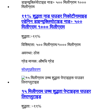
९९% शुद्धता नाड पाउडर निकोटीनामाइड
एडेनिन डाइन्यूक्लियोटाइड नाड+ ५००
मिलीग्राम १००० मिलीग्राम
शुद्धता:>९९%
विशिष्टता: ५०० मिलीग्राम/१००० मिलीग्राम
अवस्था: ठोस
ग्रेड मानक: औषधि ग्रेड
सोधपुछ
विवरण
१५ मिलीग्राम उच्च शुद्धता पेप्टाइड्स पाउडर
लिराग्लुटाइड
शुद्धता: >९९%