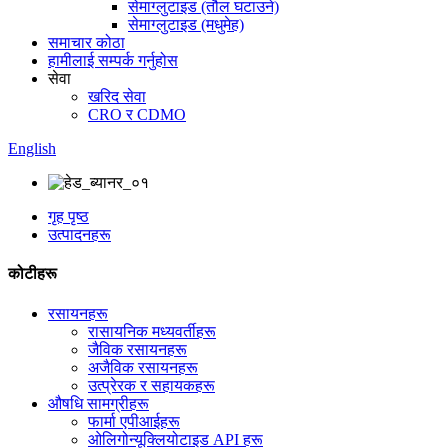
सेमाग्लुटाइड (तौल घटाउने)
सेमाग्लुटाइड (मधुमेह)
समाचार कोठा
हामीलाई सम्पर्क गर्नुहोस
सेवा
खरिद सेवा
CRO र CDMO
English
गृह पृष्ठ
उत्पादनहरू
कोटीहरू
रसायनहरू
रासायनिक मध्यवर्तीहरू
जैविक रसायनहरू
अजैविक रसायनहरू
उत्प्रेरक र सहायकहरू
औषधि सामग्रीहरू
फार्मा एपीआईहरू
ओलिगोन्यूक्लियोटाइड API हरू