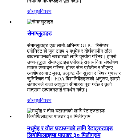
नियामक मापदण्डहरू पूरा गर्दछ।
सोधपुछ
विवरण
सेमाग्लुटाइड
सेमाग्लुटाइड एक लामो-अभिनय GLP-1 रिसेप्टर
एगोनिस्ट हो जुन टाइप २ मधुमेह र दीर्घकालीन तौल
व्यवस्थापनको उपचारको लागि प्रयोग गरिन्छ। हाम्रो
उच्च-शुद्धता सेमाग्लुटाइड एपीआई रासायनिक संश्लेषण
मार्फत उत्पादन गरिन्छ, होस्ट सेल प्रोटीन र डीएनए
अवशेषहरूबाट मुक्त, उत्कृष्ट जैव सुरक्षा र स्थिर गुणस्तर
सुनिश्चित गर्दै। FDA दिशानिर्देशहरूको अनुरूप, हाम्रो
उत्पादनले कडा अशुद्धता सीमाहरू पूरा गर्दछ र ठूलो
मात्रामा उत्पादनलाई समर्थन गर्दछ।
सोधपुछ
विवरण
मधुमेह र तौल घटाउनको लागि रेटाट्रुटाइड
लियोफिलाइज्ड पाउडर ३० मिलीग्राम