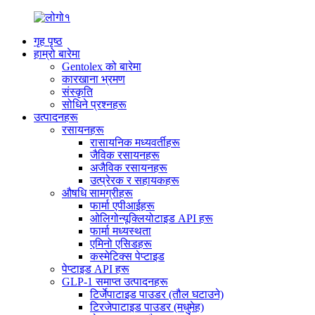
गृह पृष्ठ
हाम्रो बारेमा
Gentolex को बारेमा
कारखाना भ्रमण
संस्कृति
सोधिने प्रश्नहरू
उत्पादनहरू
रसायनहरू
रासायनिक मध्यवर्तीहरू
जैविक रसायनहरू
अजैविक रसायनहरू
उत्प्रेरक र सहायकहरू
औषधि सामग्रीहरू
फार्मा एपीआईहरू
ओलिगोन्यूक्लियोटाइड API हरू
फार्मा मध्यस्थता
एमिनो एसिडहरू
कस्मेटिक्स पेप्टाइड
पेप्टाइड API हरू
GLP-1 समाप्त उत्पादनहरू
टिर्जेपाटाइड पाउडर (तौल घटाउने)
टिरजेपाटाइड पाउडर (मधुमेह)